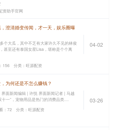
资
配资助手官网
谣，澄清婚变传闻，才一天，娱乐圈曝
多个大瓜，其中不乏有大家许久不见的林俊
04-02
甚至还有泰国女星Lisa，堪称是个个离
：
156
分类：
旺源配资
贵，为何还是不怎么赚钱？
界面新闻编辑 | 许悦 界面新闻记者 | 马越
双十一”，宠物用品是热门的消费品类....
03-26
看：
72
分类：
旺源配资