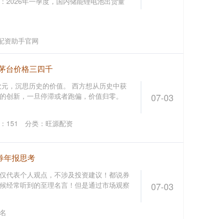
：2026年一季度，国内储能锂电池出货量
配资助手官网
年的茅台价格三四千
欧元，沉思历史的价值。 西方想从历史中获
的创新，一旦停滞或者跑偏，价值归零。
07-03
：
151
分类：
旺源配资
券年报思考
仅代表个人观点，不涉及投资建议！都说券
候经常听到的至理名言！但是通过市场观察
07-03
名