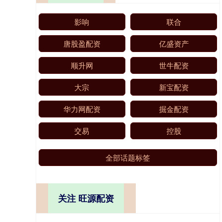
影响
联合
唐股盈配资
亿盛资产
顺升网
世牛配资
大宗
新宝配资
华力网配资
掘金配资
交易
控股
全部话题标签
关注 旺源配资