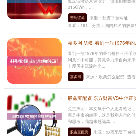
道这话听起来像段子，但咱们看数据
215GWh，....
来源：配资平台网址
宏利证券
查看：
161
分类：
国内知名的股票
嘉多网 M叔: 看到一瓶1976
看到一瓶1976年的茅台价格三四千
利几乎不可能，其竞争力来自向未来
丰厚历史沉淀的文....
来源：股票怎么配资
查看
嘉多网
股鑫宝配资 东方财富VS中信证
免责声明：本文属于个人思考笔记，
商是牛市的旗手，这是我刚入市的时
和思考，我越来越远离....
来源：炒股配资平台排
股鑫宝配资