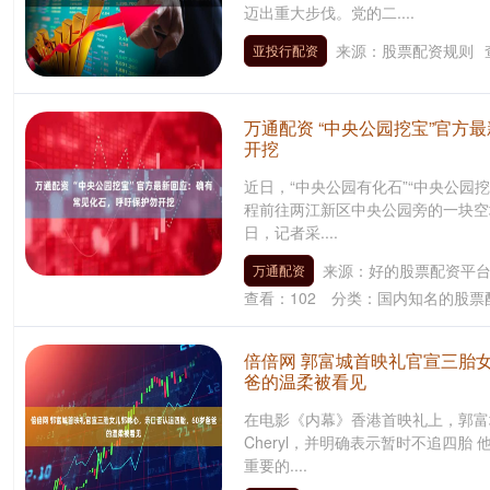
迈出重大步伐。党的二....
来源：股票配资规则
亚投行配资
万通配资 “中央公园挖宝”官方
开挖
近日，“中央公园有化石”“中央公园
程前往两江新区中央公园旁的一块空地
日，记者采....
来源：好的股票配资平
万通配资
查看：
102
分类：
国内知名的股票
倍倍网 郭富城首映礼官宣三胎
爸的温柔被看见
在电影《内幕》香港首映礼上，郭富
Cheryl，并明确表示暂时不追四胎
重要的....