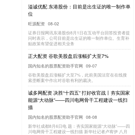
溢诚优配 东港股份：目前是出生证的唯一制作单
位
旺源配资
08-02
证券日报网讯东港股份8月1日在互动平台回答投资者提
问时表示，公司目前是出生证的唯一制作单位。生育补
贴政策有望促进相关业务
正大配资 谷歌美股盘后涨幅扩大至7%
国内知名的股票配资助手官网
09-07
谷歌美股盘后涨幅扩大至7%，此前美国法官在在线搜
索垄断案中作出对谷歌有利的裁决。
诚多网配资 决胜“十四五” 打好收官战丨夯实国家
能源“大动脉”——四川电网骨干工程建设一线扫
描
国内知名的股票配资助手官网
08-08
新华社成都8月6日电 题：夯实国家能源“大动脉”——四
川电网骨干工程建设一线扫描 新华社记者卢宥伊 八月