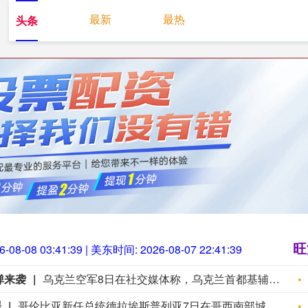
最新
最热
头条
旺源配资
国内知名的股票配
旺
6-08-08 03:41:40
| 美东时间:
2026-08-07 22:41:40
弹来袭
乌克兰空军8日在社交媒体称，乌克兰首都基辅，以及敖德萨州等多地有无人机来袭风险。基辅市军事管理局称，由于无人机和弹道导弹威胁，基辅市拉响防空警报。该部门还称，基辅一处燃料库起火，但未说明具体原因。据俄罗斯方面8日凌晨消息，俄罗斯萨马拉州、萨拉托夫州等多地有导弹来袭风险。今天已有十多个俄罗斯机场暂停航班起降。
罪
哥伦比亚新任总统德拉埃斯普列亚7日在哥西南部城市卡利举行的总统就职仪式上发表演说，宣布政府将很快公布毒品恐怖组织名单，加大对毒品犯罪的打击力度。德拉埃斯普列亚说，新政府将把恢复国家安全和权威作为重点，要求武装部队和警察打击所有犯罪团伙，并通过根除非法作物等措施打击毒品犯罪。德拉埃斯普列亚表示，新政府将加大反腐力度，推动经济增长并改善医疗、教育和农村发展状况。哥伦比亚将加强同其他国家在打击跨国有组织犯罪、情报、安全和司法等领域的合作。