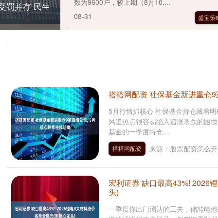
数为9600户，较上期（8月10....
受罚并存 民生
08-31
盛宝策
搭搭网配资 社保基金新进重仓9
5月行情抓核心 社保基金持仓藏着明
风追热点很容易陷入追涨杀跌的困境
基金的一季度持仓....
来源：股票配资怎么开
搭搭网配资
宏利证券 缺口最高43%! 20
头)
一季度你出门溜达的工夫，储能电池硬