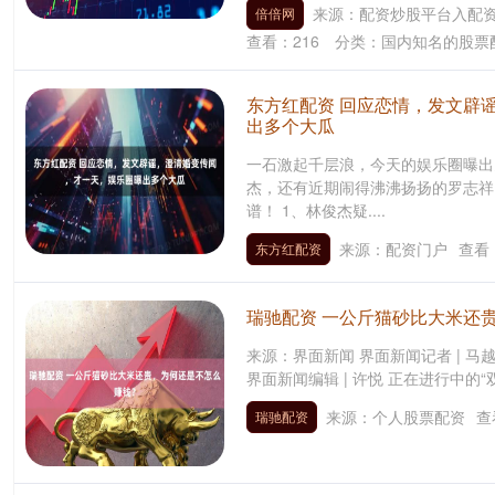
来源：配资炒股平台入配
倍倍网
查看：
216
分类：
国内知名的股票
东方红配资 回应恋情，发文辟
出多个大瓜
一石激起千层浪，今天的娱乐圈曝出
杰，还有近期闹得沸沸扬扬的罗志祥，
谱！ 1、林俊杰疑....
来源：配资门户
查看
东方红配资
瑞驰配资 一公斤猫砂比大米还
来源：界面新闻 界面新闻记者 | 马越 
界面新闻编辑 | 许悦 正在进行中的“
来源：个人股票配资
查
瑞驰配资