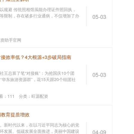
以规避 传统照相馆虽能办理证件照回执，
等限制，存在诸多行业通病，不仅增加了办
05-03
司
配资助手官网
接效率低？4大根源+3步破局指南
王总算了笔“对接账”：为抢国庆10个团
05-03
“华东旅游资源群”，花15天跟20个组团社
看：
111
分类：
旺源配资
明教育提质增效
。新时代以来，在以习近平同志为核心的党
环发展、低碳发展全面推进，美丽中国建设
04-09