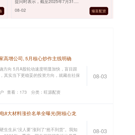
提问时表示，截至2025年7月31....
08-02
略
臻富配资
家高增公司, 5月核心炒作主线明确
确方向 5月A股轮动速度明显加快，盲目跟
，其实当下更稳妥的投资方向，就藏在社保
08-03
户
查看：
173
分类：
旺源配资
26锂电8大材料涨价名单全曝光(附核心龙
生生从“没人要”涨到了“抢不到货”。我知
08-03