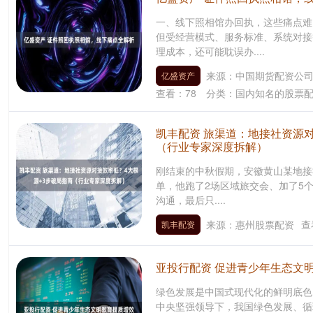
一、线下照相馆办回执，这些痛点难
但受经营模式、服务标准、系统对接
理成本，还可能耽误办....
来源：中国期货配资公
亿盛资产
查看：
78
分类：
国内知名的股票
凯丰配资 旅渠道：地接社资源对
（行业专家深度拆解）
刚结束的中秋假期，安徽黄山某地接社
单，他跑了2场区域旅交会、加了5个
沟通，最后只....
来源：惠州股票配资
查
凯丰配资
亚投行配资 促进青少年生态文
绿色发展是中国式现代化的鲜明底色
中央坚强领导下，我国绿色发展、循