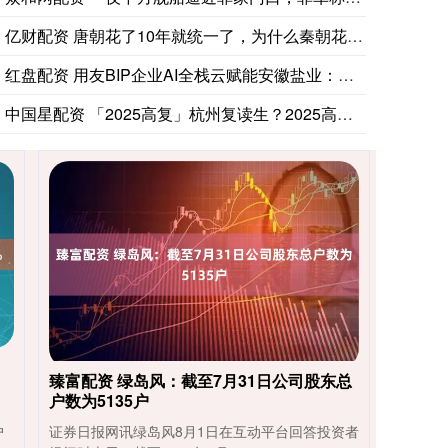
亿财配资 唐朝花了10年就统一了，为什么秦朝花了六世163年
红盘配资 用友BIP企业AI全栈云赋能安徽盐业：传统盐业全渠
中国星配资 「2025高复」杭州复读生？2025高复班，热门
臻富配资 绿岛风：截至7月31日公司股东总
户数为5135户
户
证券日报网讯绿岛风8月1日在互动平台回答投资者