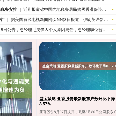
品税务安排
近期报道称中国内地税务居民购买香港保险的收益被纳入征税范围。对此，香港保险监管局回应记者称，政府和保监局正密切注意内地有关金融产品税务安排的最新发展，同时会与业界保持紧密沟通。中国居民就境外投资收益必须依法申报及缴税的要求一直存在，市场不用过度解读或作出揣测。香港保险市场发展成熟，产品设计灵活先进，可提供货币选择、环球资产配置、人生规划、财富传承等专业服务，相信对内地客户有一定吸引力。（财联社)
片”
据美国有线电视新闻网(CNN)8日报道，伊朗英语新闻电视台(Press TV)在社交媒体上发布了过去几个月以来，伊朗在战争中击落的美国和以色列战机残骸。 据CNN报道，根据伊朗公布的照片，其中展示了一架美国空军F-15E“打击鹰”战斗机的残骸、多架无人机，以及疑似MC-130J“突击队”特种作战飞机发动机的部件。 伊朗英语新闻电视台(Press TV)在其中一条贴文中写道，“一架被伊朗先进防空系统击落的美军F-15战斗机残骸。” CNN指出，部分残骸可能与4月的美国空军战斗机在伊朗伊斯法罕省上空被击落事件有关。此外，对于伊朗媒体展出的无人机残骸，有消息称美国在中东战争中“损失了多架无人机”，但五角大楼尚未证实任何具体细节。伊朗英语新闻电视台(Press TV)的报道没有提及残骸的展示地点。CNN认为，“似乎是在一个大型地下掩体中”。（中新网）
根据国融基金8月8日公告，总经理毛灵俊因个人原因离任，总经理职位暂由张圆辉代任。根据国融基金安排，该公司董事会选举韩光华拟任公司总经理，待韩光华完成相关程序后履职。
盛宝策略 亚香股份最新股东户数环比下降
8.57%
亚香股份8月27日披露，截至8月20日公司股东