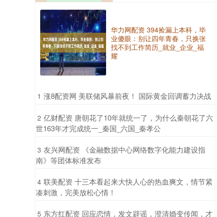
华力网配资 394捡漏上本科，毕
业傻眼：别让四年青春，只换张
找不到工作简历_就业_企业_福
耀
​涨8配资网 美联储风暴前夜！ 国际黄金回调蓄力决战
1
​亿财配资 唐朝花了10年就统一了，为什么秦朝花了六
2
世163年才完成统一_秦国_六国_秦孝公
​友兴网配资 《金融数据中心网络数字化能力建设指
3
南》等团体标准发布
​联美配资 十三本看起来大快人心的热血爽文，情节紧
4
凑刺激，完美放松心情！
​东方红配资 回应恋情，发文辟谣，澄清婚变传闻，才
5