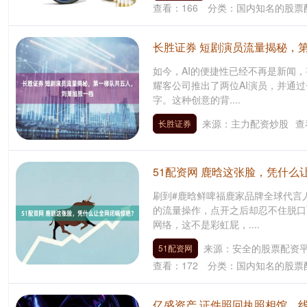
查看：
166
分类：
国内知名的股票
长胜证券 短剧演员流量揭秘，
如今，AI的便捷性已经不再是新闻
耀客公司推出了两位AI演员，并通
字。这种创意的背....
来源：主力配资炒股
查
长胜证券
51配资网 鹿晗这张脸，凭什么
刷到#鹿晗鲜啤福鹿家品牌全球代言
的流量操作，点开之后却忍不住脱口
网络，这不是彩虹屁，....
来源：安全的股票配资
51配资网
查看：
172
分类：
国内知名的股票
亿盛资产 证件照回执照相馆，