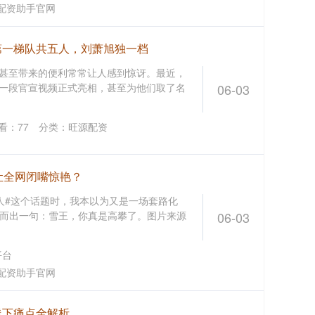
配资助手官网
第一梯队共五人，刘萧旭独一档
，甚至带来的便利常常让人感到惊讶。最近，
过一段官宣视频正式亮相，甚至为他们取了名
06-03
看：
77
分类：
旺源配资
让全网闭嘴惊艳？
人#这个话题时，我本以为又是一场套路化
而出一句：雪王，你真是高攀了。图片来源
06-03
平台
配资助手官网
线下痛点全解析