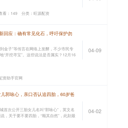
查看：
149
分类：
旺源配资
最新回应：确有常见化石，呼吁保护勿
挖到金子”等传言在网络上发酵，不少市民专
04-09
“开挖寻宝”。这些说法是否属实？12月16
台
配资助手官网
女儿郭咏心，亲口否认追四胎，60岁爸
城首次公开三胎女儿名叫“郭咏心”，英文名
04-02
 他说，关于要不要四胎，“顺其自然”，此刻最